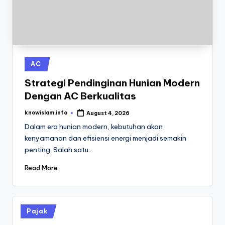
Posted
AC
in
Strategi Pendinginan Hunian Modern
Dengan AC Berkualitas
knowislam.info
August 4, 2026
Posted
by
Dalam era hunian modern, kebutuhan akan
kenyamanan dan efisiensi energi menjadi semakin
penting. Salah satu…
Read More
Posted
Pajak
in