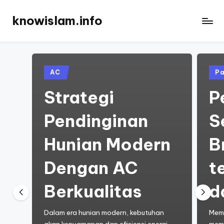
knowislam.info
Skip
to
Informasi
content
Kami
Selalu
Menarik
Posted
Pos
AC
Pa
in
in
Strategi
P
Pendinginan
S
Hunian Modern
B
Dengan AC
t
Berkualitas
d
Dalam era hunian modern, kebutuhan
Memi