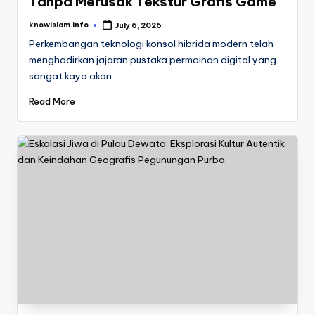
Tanpa Merusak Tekstur Grafis Game
knowislam.info
July 6, 2026
Posted
by
Perkembangan teknologi konsol hibrida modern telah
menghadirkan jajaran pustaka permainan digital yang
sangat kaya akan…
Read More