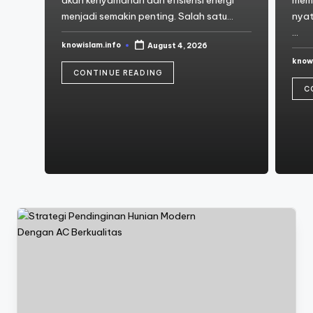
akan kenyamanan dan efisiensi energi
memb
menjadi semakin penting. Salah satu…
nyat
…
knowislam.info
August 4, 2026
Posted
by
know
Post
by
CONTINUE READING
C