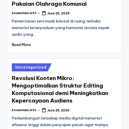
Pakaian Olahraga Komunal
knowislam.info
June 26, 2026
Posted
by
Pementasan seni musik kolosal di ruang terbuka
menuntut keterpaduan yang harmonis antara aspek
audio yang…
Read More
Posted
Uncategorized
in
Revolusi Konten Mikro:
Mengoptimalkan Struktur Editing
Komputasional demi Meningkatkan
Kepercayaan Audiens
knowislam.info
June 25, 2026
Posted
by
Perkembangan lansekap media digital menuntut
efisiensi tinggi dalam penyajian pesan agar mampu