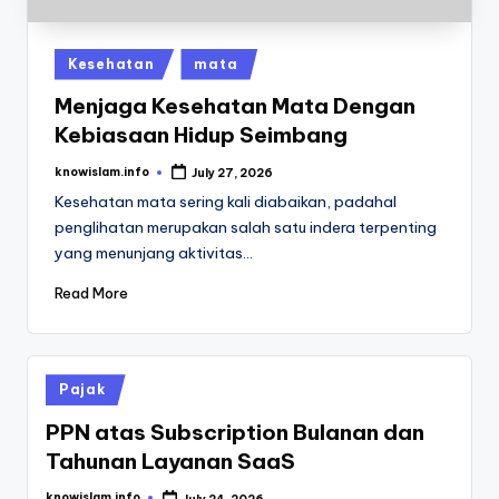
Posted
Kesehatan
mata
in
Menjaga Kesehatan Mata Dengan
Kebiasaan Hidup Seimbang
knowislam.info
July 27, 2026
Posted
by
Kesehatan mata sering kali diabaikan, padahal
penglihatan merupakan salah satu indera terpenting
yang menunjang aktivitas…
Read More
Posted
Pajak
in
PPN atas Subscription Bulanan dan
Tahunan Layanan SaaS
knowislam.info
July 24, 2026