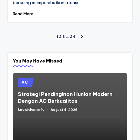
bersaing memperebutkan atensi…
Read More
Posts
1
2
3
…
24
NEXT
PAGE
pagination
You May Have Missed
Posted
AC
in
Strategi Pendinginan Hunian Modern
Dengan AC Berkualitas
knowislam.info
August 4, 2026
Posted
by