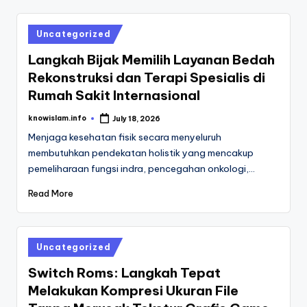
Posted
Uncategorized
in
Langkah Bijak Memilih Layanan Bedah
Rekonstruksi dan Terapi Spesialis di
Rumah Sakit Internasional
knowislam.info
July 18, 2026
Posted
by
Menjaga kesehatan fisik secara menyeluruh
membutuhkan pendekatan holistik yang mencakup
pemeliharaan fungsi indra, pencegahan onkologi,…
Read More
Posted
Uncategorized
in
Switch Roms: Langkah Tepat
Melakukan Kompresi Ukuran File