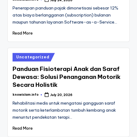
Posted
by
Penerapan panduan pajak dimonetisasi sebesar 12%
atas biaya berlangganan (subscription) bulanan
maupun tahunan layanan Software-as-a-Service…
Read More
Posted
Uncategorized
in
Panduan Fisioterapi Anak dan Saraf
Dewasa: Solusi Penanganan Motorik
Secara Holistik
knowislam.info
July 20, 2026
Posted
by
Rehabilitasi medis untuk mengatasi gangguan saraf
motorik serta keterlambatan tumbuh kembang anak
menuntut pendekatan terapi…
Read More