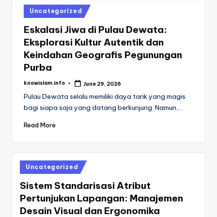
Posted
Uncategorized
in
Eskalasi Jiwa di Pulau Dewata:
Eksplorasi Kultur Autentik dan
Keindahan Geografis Pegunungan
Purba
knowislam.info
June 29, 2026
Posted
by
Pulau Dewata selalu memiliki daya tarik yang magis
bagi siapa saja yang datang berkunjung. Namun,…
Read More
Posted
Uncategorized
in
Sistem Standarisasi Atribut
Pertunjukan Lapangan: Manajemen
Desain Visual dan Ergonomika