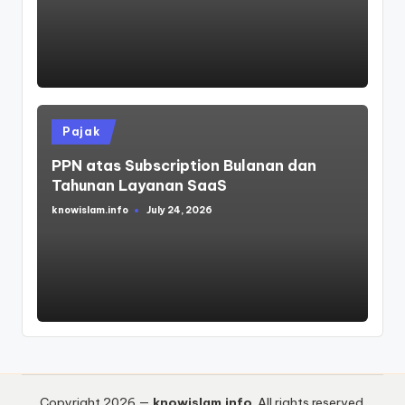
Posted
Pajak
in
PPN atas Subscription Bulanan dan
Tahunan Layanan SaaS
knowislam.info
July 24, 2026
Posted
by
Copyright 2026 —
knowislam.info
. All rights reserved.