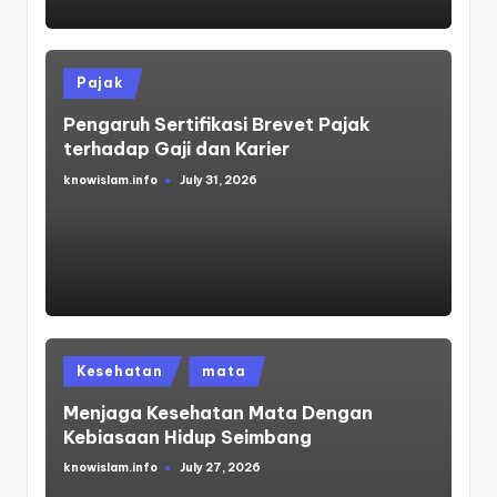
Posted
Pajak
in
Pengaruh Sertifikasi Brevet Pajak
terhadap Gaji dan Karier
knowislam.info
July 31, 2026
Posted
by
Posted
Kesehatan
mata
in
Menjaga Kesehatan Mata Dengan
Kebiasaan Hidup Seimbang
knowislam.info
July 27, 2026
Posted
by