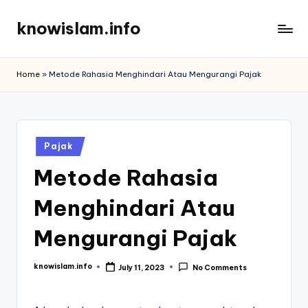
knowislam.info
Skip
to
Informasi
content
Kami
Home
»
Metode Rahasia Menghindari Atau Mengurangi Pajak
Selalu
Menarik
Posted
Pajak
in
Metode Rahasia
Menghindari Atau
Mengurangi Pajak
knowislam.info
July 11, 2023
No Comments
Posted
by